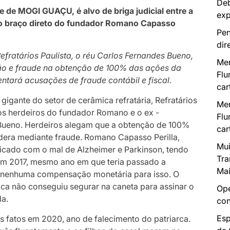
Deb
e de MOGI GUAÇU, é alvo de briga judicial entre a
exp
 o braço direto do fundador
Romano Capasso
Pen
dir
fratários Paulista, o réu Carlos Fernandes Bueno,
Mer
ão e fraude na obtenção de 100% das ações da
Flu
tará acusações de fraude contábil e fiscal.
car
gigante do setor de cerâmica refratária, Refratários
Mer
e os herdeiros do fundador Romano e o ex -
Flu
s Bueno. Herdeiros alegam que a obtenção de 100%
car
dera mediante fraude. Romano Capasso Perilla,
Mui
icado com o mal de Alzheimer e Parkinson, tendo
Tra
em 2017, mesmo ano em que teria passado a
Mai
 nenhuma compensação monetária para isso. O
oca não conseguiu segurar na caneta para assinar o
Ope
da.
con
Esp
s fatos em 2020, ano de falecimento do patriarca.