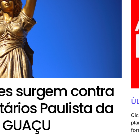
s surgem contra
Ú
tários Paulista da
Cic
I GUAÇU
pla
for