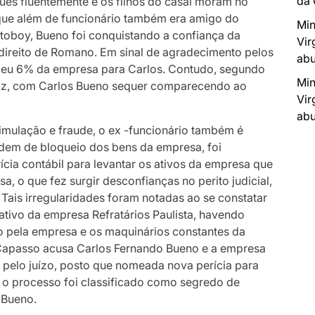
da
uês fluentemente e os filhos do casal moram no
, que além de funcionário também era amigo do
Min
oboy, Bueno foi conquistando a confiança da
Vir
o direito de Romano. Em sinal de agradecimento pelos
abu
cedeu 6% da empresa para Carlos. Contudo, segundo
Min
eliz, com Carlos Bueno sequer comparecendo ao
Vir
abu
imulação e fraude, o ex -funcionário também é
ordem de bloqueio dos bens da empresa, foi
ícia contábil para levantar os ativos da empresa que
, o que fez surgir desconfianças no perito judicial,
Tais irregularidades foram notadas ao se constatar
 ativo da empresa Refratários Paulista, havendo
o pela empresa e os maquinários constantes da
 Capasso acusa Carlos Fernando Bueno e a empresa
 pelo juízo, posto que nomeada nova perícia para
 o processo foi classificado como segredo de
 Bueno.