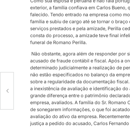
Como sua esposa é peruana e não fala portug
exterior, a família confiava em Carlos Bueno
falecido. Tendo entrado na empresa como mot
família e subiu de cargo até se tornar o braç
serviços prestados e pela amizade, Perilla 
consta do processo, a amizade teve final inf
funeral de Romano Perilla.
Não obstante, agora além de responder por s
acusado de fraude contábil e fiscal. Após a 
determinado judicialmente a realização de per
não estão especificados no balanço da empresa
sobre a regularidade da documentação fiscal. 
O
a inexistência de avaliação e identificação do
OR
grande diferença entre o patrimônio declarad
empresa, avaliados. A família do Sr. Romano
de sonegarem informações, o que foi acatado
avaliação do ativo da empresa. Recentemente
justiça a pedido do acusado, Carlos Fernando