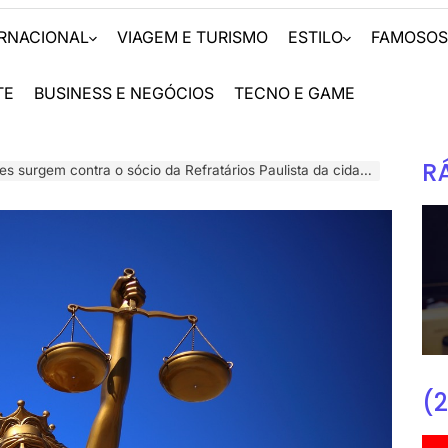
ERNACIONAL
VIAGEM E TURISMO
ESTILO
FAMOSO
TE
BUSINESS E NEGÓCIOS
TECNO E GAME
R
rgem contra o sócio da Refratários Paulista da cidade de MOGI GUAÇU
(2