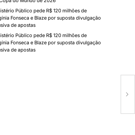
 Copa do Mundo de 2026
istério Público pede R$ 120 milhões de
gínia Fonseca e Blaze por suposta divulgação
siva de apostas
istério Público pede R$ 120 milhões de
gínia Fonseca e Blaze por suposta divulgação
siva de apostas
Cin
rob