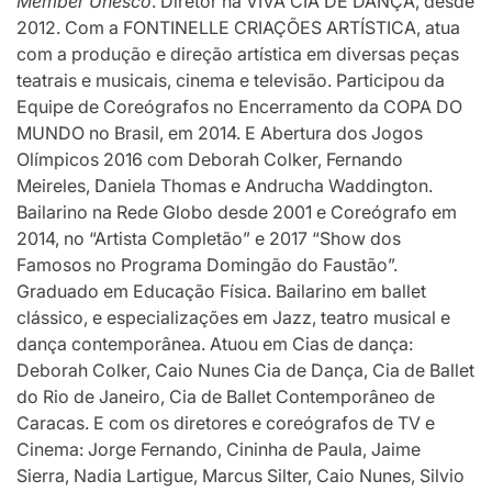
Member Unesco
. Diretor na VIVÁ CIA DE DANÇA, desde
2012. Com a FONTINELLE CRIAÇÕES ARTÍSTICA, atua
com a produção e direção artística em diversas peças
teatrais e musicais, cinema e televisão. Participou da
Equipe de Coreógrafos no Encerramento da COPA DO
MUNDO no Brasil, em 2014. E Abertura dos Jogos
Olímpicos 2016 com Deborah Colker, Fernando
Meireles, Daniela Thomas e Andrucha Waddington.
Bailarino na Rede Globo desde 2001 e Coreógrafo em
2014, no “Artista Completão” e 2017 “Show dos
Famosos no Programa Domingão do Faustão”.
Graduado em Educação Física. Bailarino em ballet
clássico, e especializações em Jazz, teatro musical e
dança contemporânea. Atuou em Cias de dança:
Deborah Colker, Caio Nunes Cia de Dança, Cia de Ballet
do Rio de Janeiro, Cia de Ballet Contemporâneo de
Caracas. E com os diretores e coreógrafos de TV e
Cinema: Jorge Fernando, Cininha de Paula, Jaime
Sierra, Nadia Lartigue, Marcus Silter, Caio Nunes, Silvio