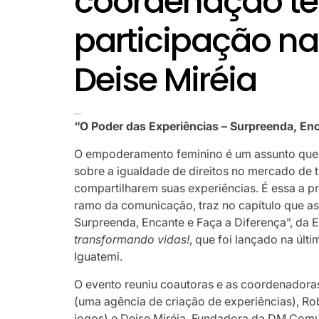
coordenação té
participação na
Deise Miréia
“O Poder das Experiências – Surpreenda, Enc
O empoderamento feminino é um assunto que p
sobre a igualdade de direitos no mercado de 
compartilharem suas experiências. É essa a pr
ramo da comunicação, traz no capítulo que ass
Surpreenda, Encante e Faça a Diferença”, da 
transformando vidas!
, que foi lançado na últ
Iguatemi.
O evento reuniu coautoras e as coordenadoras
(uma agência de criação de experiências), Ro
jogos) e Deise Miréia, Fundadora da DM Comun