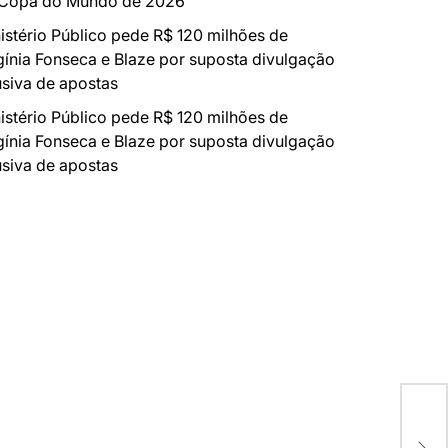
 Copa do Mundo de 2026
istério Público pede R$ 120 milhões de
gínia Fonseca e Blaze por suposta divulgação
siva de apostas
istério Público pede R$ 120 milhões de
gínia Fonseca e Blaze por suposta divulgação
siva de apostas
Rap
Bra