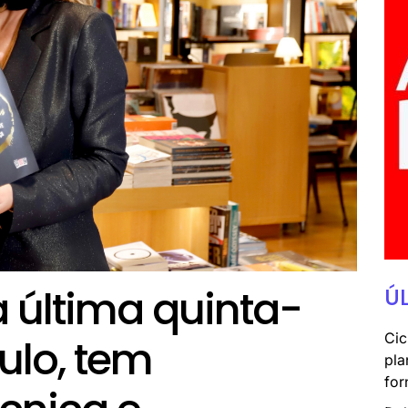
a última quinta-
Ú
Cic
ulo, tem
pla
for