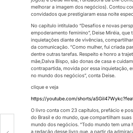
melhorar a imagem dos negócios). Contou co
convidados que prestigiaram essa noite espec
No capítulo intitulado “Desafios e novas pers
empoderamento feminino”, Deise Miréia, que t
inquietações diante de vivências, compartilha
da comunicação. “Como mulher, fui criada para
dentre outras tarefas. Respeito e honro a tra
mãe,Dalva Bispo, são donas de casa e cuidam 
contrapartida, movida por essa inquietação, 
no mundo dos negócios”, conta Deise.
clique e veja
https://youtube.com/shorts/aSGiI47Wykc?fea
O livro conta com 23 capítulos, prefácio e pos
do Brasil e do mundo, que compartilham suas e
mundo dos negócios. “Todo mundo tem uma his
IA
a redação desse livro que, a partir da admiraç