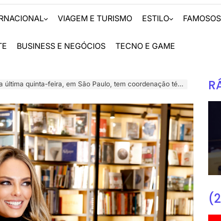
ERNACIONAL
VIAGEM E TURISMO
ESTILO
FAMOSO
TE
BUSINESS E NEGÓCIOS
TECNO E GAME
R
inta-feira, em São Paulo, tem coordenação técnica e participação na coautoria de Deise Miréia
(2