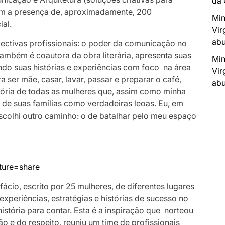
da
m a presença de, aproximadamente, 200
Min
ial.
Vir
abu
pectivas profissionais: o poder da comunicação no
ambém é coautora da obra literária, apresenta suas
Min
ndo suas histórias e experiências com foco na área
Vir
 ser mãe, casar, lavar, passar e preparar o café,
abu
jetória de todas as mulheres que, assim como minha
de suas famílias como verdadeiras leoas. Eu, em
escolhi outro caminho: o de batalhar pelo meu espaço
ture=share
fácio, escrito por 25 mulheres, de diferentes lugares
xperiências, estratégias e histórias de sucesso no
tória para contar. Esta é a inspiração que norteou
ão e do respeito, reuniu um time de profissionais