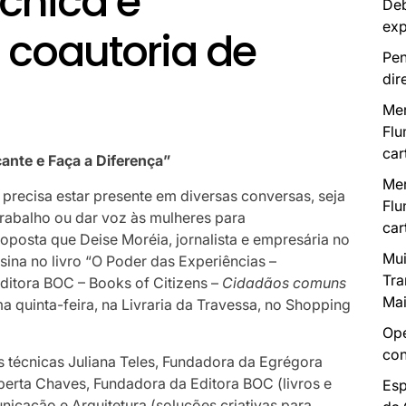
cnica e
Deb
exp
 coautoria de
Pen
dir
Mer
Flu
car
ante e Faça a Diferença”
Mer
recisa estar presente em diversas conversas, seja
Flu
trabalho ou dar voz às mulheres para
car
oposta que Deise Moréia, jornalista e empresária no
Mui
ina no livro “O Poder das Experiências –
Tra
Editora BOC – Books of Citizens –
Cidadãos comuns
Mai
ima quinta-feira, na Livraria da Travessa, no Shopping
Ope
con
 técnicas Juliana Teles, Fundadora da Egrégora
berta Chaves, Fundadora da Editora BOC (livros e
Esp
icação e Arquitetura (soluções criativas para