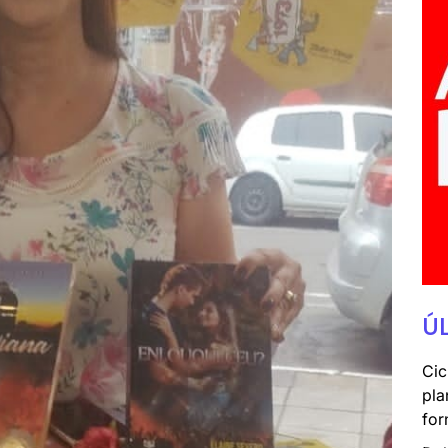
Ú
Cic
pla
for