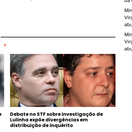
da
Min
Vir
I
abu
Min
Vir
abu
e
Debate no STF sobre investigação de
Lulinha expõe divergências em
distribuição de inquérito