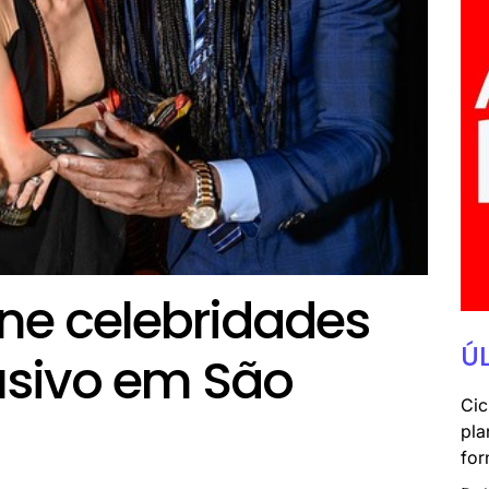
úne celebridades
Ú
usivo em São
Cic
pla
for