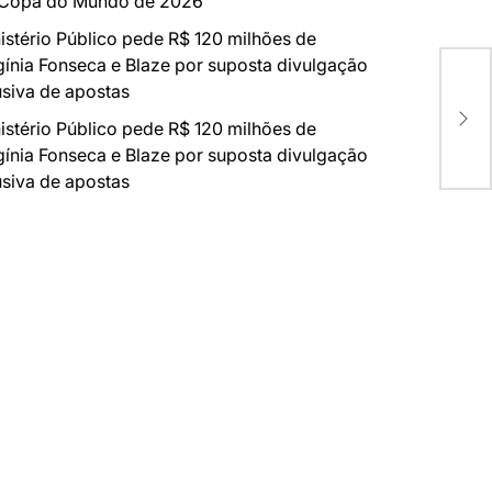
 Copa do Mundo de 2026
istério Público pede R$ 120 milhões de
gínia Fonseca e Blaze por suposta divulgação
siva de apostas
REV
DO
istério Público pede R$ 120 milhões de
gínia Fonseca e Blaze por suposta divulgação
siva de apostas