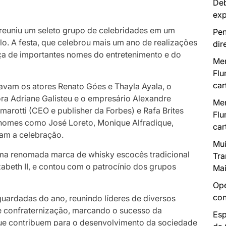
Deb
exp
, reuniu um seleto grupo de celebridades em um
Pen
o. A festa, que celebrou mais um ano de realizações
dir
ça de importantes nomes do entretenimento e do
Mer
Flu
car
vam os atores Renato Góes e Thayla Ayala, o
ra Adriane Galisteu e o empresário Alexandre
Mer
marotti (CEO e publisher da Forbes) e Rafa Brites
Flu
 nomes como José Loreto, Monique Alfradique,
car
ram a celebração.
Mui
 uma renomada marca de whisky escocês tradicional
Tra
beth II, e contou com o patrocínio dos grupos
Mai
Ope
con
uardadas do ano, reunindo líderes de diversos
 confraternização, marcando o sucesso da
Esp
ue contribuem para o desenvolvimento da sociedade