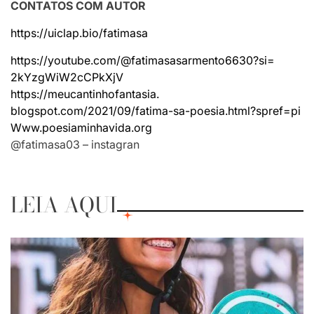
CONTATOS COM AUTOR
https://uiclap.bio/fatimasa
https://youtube.com/@
fatimasasarmento6630?si=
2kYzgWiW2cCPkXjV
https://meucantinhofantasia.
blogspot.com/2021/09/fatima-
sa-poesia.html?spref=pi
Www.poesiaminhavida.org
@fatimasa03 – instagran
LEIA AQUI