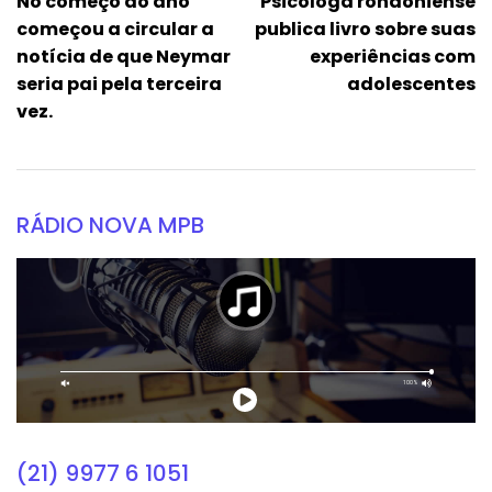
No começo do ano
Psicóloga rondoniense
começou a circular a
publica livro sobre suas
notícia de que Neymar
experiências com
seria pai pela terceira
adolescentes
vez.
RÁDIO NOVA MPB
(21) 9977 6 1051