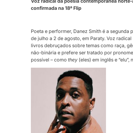
Voz radical da poesia contemporânea norte
confirmada na 18ª Flip
Poeta e performer, Danez Smith é a segunda p
de julho a 2 de agosto, em Paraty. Voz radic
livros debruçados sobre temas como raça, gê
não-binária e prefere ser tratado por prono
possível – como
they
(eles) em inglês e “elu”, 