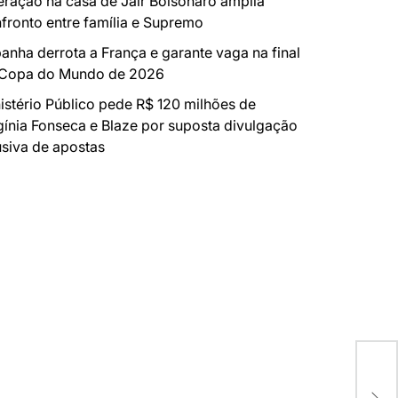
ração na casa de Jair Bolsonaro amplia
fronto entre família e Supremo
anha derrota a França e garante vaga na final
 Copa do Mundo de 2026
istério Público pede R$ 120 milhões de
gínia Fonseca e Blaze por suposta divulgação
siva de apostas
RIO
PAR