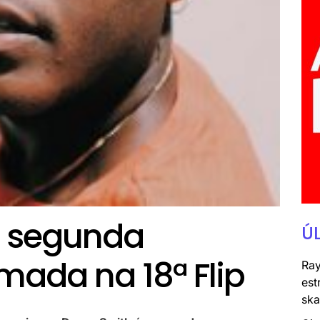
a segunda
Ú
mada na 18ª Flip
Ray
est
ska