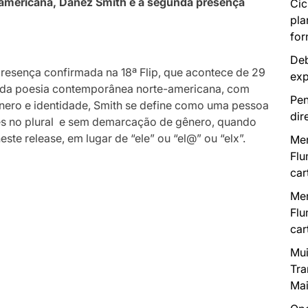
-americana, Danez Smith é a segunda presença
Cic
pla
for
Deb
resença confirmada na 18ª Flip, que acontece de 29
exp
al da poesia contemporânea norte-americana, com
Pen
nero e identidade, Smith se define como uma pessoa
dir
mes no plural e sem demarcação de gênero, quando
neste release, em lugar de “ele” ou “el@” ou “elx”.
Mer
Flu
car
Mer
Flu
car
Mui
Tra
Mai