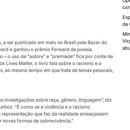
Ope
con
Esp
da
Min
Vir
s
, a ser publicado em maio no Brasil pela Bazar do
abu
Award e ganhou o prêmio Forward de poesia,
 – o uso de “autore” e “premiade” fica por conta de
Lives Matter, o livro fala sobre o racismo e a
dos, ao mesmo tempo em que trata de temas pessoais,
as investigações sobre raça, gênero, linguagem”, diz
 Munhoz. “É como se a violência e o racismo
a representação que faz da realidade ameaçassem
r novas formas de sobrevivência.”