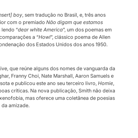
insert] boy
, sem tradução no Brasil, e, três anos
aior com o premiado
Não digam que estamos
 lendo “
dear white America
”, um dos poemas em
o comparações a “
Howl
”, clássico poema de Allen
condenação dos Estados Unidos dos anos 1950.
ctive, que reúne alguns dos nomes de vanguarda da
har, Franny Choi, Nate Marshall, Aaron Samuels e
ta e publicou este ano seu terceiro livro,
Homie
,
oas críticas. Na nova publicação, Smith não deixa
 xenofobia, mas oferece uma coletânea de poesias
o da amizade.