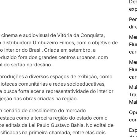
Deb
exp
Pen
dir
 cinema e audiovisual de Vitória da Conquista,
Mer
a distribuidora Umbuzeiro Filmes, com o objetivo de
Flu
 interior do Brasil. Criada em setembro, a
car
duzido fora dos grandes centros urbanos, com
Mer
al do sertão nordestino.
Flu
 produções a diversos espaços de exibição, como
car
bliotecas comunitárias e redes socioeducativas,
Mui
a busca fortalecer a representatividade do interior
Tra
ojeção das obras criadas na região.
Mai
um cenário de crescimento do mercado
Ope
destaca como a terceira região do estado com o
con
os editais da Lei Paulo Gustavo Bahia. No edital de
Esp
sificadas na primeira chamada, entre elas dois