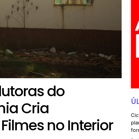
dutoras do
Ú
ia Cria
Cic
 Filmes no Interior
pla
for