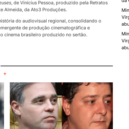
da
euses
, de Vinícius Pessoa, produzido pela Retratos
eite Almeida, da Ato3 Produções.
Min
Vir
stória do audiovisual regional, consolidando o
abu
 emergente de produção cinematográfica e
Min
o cinema brasileiro produzido no sertão.
Vir
abu
I