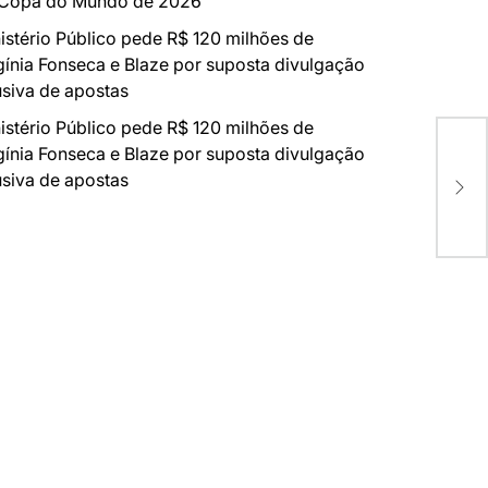
 Copa do Mundo de 2026
istério Público pede R$ 120 milhões de
gínia Fonseca e Blaze por suposta divulgação
siva de apostas
istério Público pede R$ 120 milhões de
gínia Fonseca e Blaze por suposta divulgação
Mar
siva de apostas
Thr
“Vi