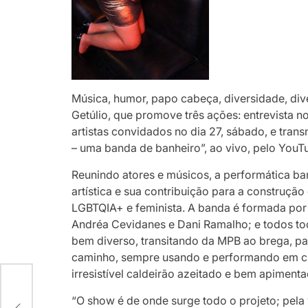
Música, humor, papo cabeça, diversidade, dive
Getúlio, que promove três ações: entrevista no
artistas convidados no dia 27, sábado, e tran
– uma banda de banheiro”, ao vivo, pelo YouT
Reunindo atores e músicos, a performática ba
artística e sua contribuição para a construç
LGBTQIA+ e feminista. A banda é formada por 
Andréa Cevidanes e Dani Ramalho; e todos to
bem diverso, transitando da MPB ao brega, p
caminho, sempre usando e performando em cim
irresistível caldeirão azeitado e bem apimenta
“O show é de onde surge todo o projeto; pe