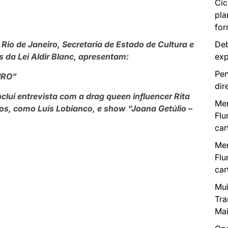
Cic
pla
for
Deb
io de Janeiro, Secretaria de Estado de Cultura e
exp
s da Lei Aldir Blanc, apresentam:
Pen
IRO”
dir
nclui
entrevista com a drag queen influencer Rita
Mer
os, como Luís Lobianco, e show “Joana Getúlio –
Flu
car
Mer
Flu
car
Mui
Tra
Mai