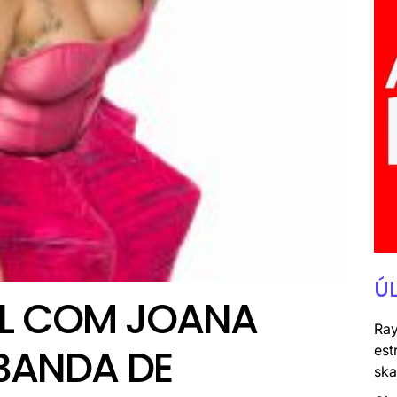
Ú
AL COM JOANA
Ray
BANDA DE
est
ska