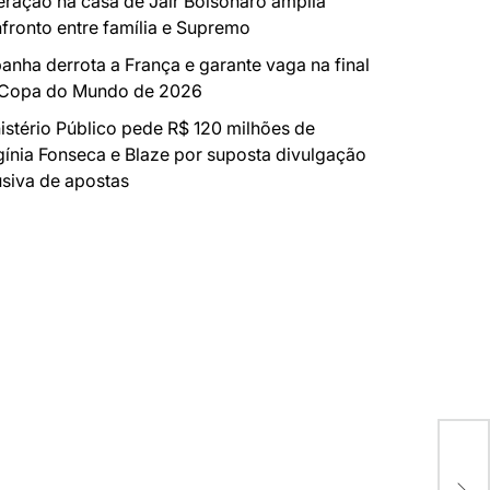
ração na casa de Jair Bolsonaro amplia
fronto entre família e Supremo
anha derrota a França e garante vaga na final
 Copa do Mundo de 2026
istério Público pede R$ 120 milhões de
gínia Fonseca e Blaze por suposta divulgação
siva de apostas
FES