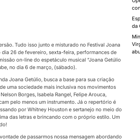
Ope
con
Esp
da
Min
Vir
rsão. Tudo isso junto e misturado no Festival Joana
abu
 dia 26 de fevereiro, sexta-feira, performances de
smissão on-line do espetáculo musical “Joana Getúlio
ube, no dia 6 de março, (sábado).
nda Joana Getúlio, busca a base para sua criação
ão de uma sociedade mais inclusiva nos movimentos
Nelson Borges, Isabela Rangel, Felipe Arouca,
cam pelo menos um instrumento. Já o repertório é
assando por Whitney Houston e sertanejo no meio do
a das letras e brincando com o próprio estilo. Um
do!
la vontade de passarmos nossa mensagem abordando